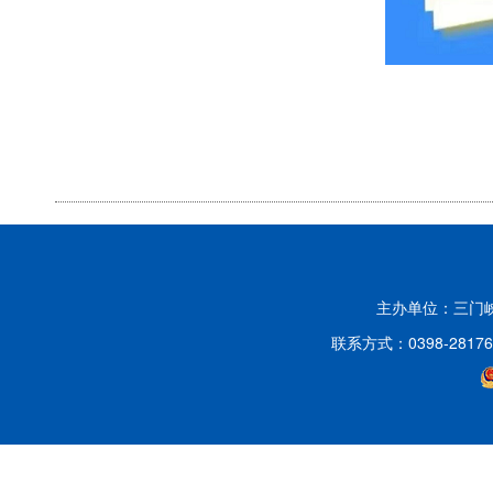
主办单位：三门
联系方式：0398-2817