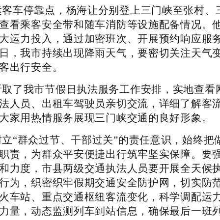
运客车停靠点，杨海让分别登上三门峡至张村、
查看乘客安全带和随车消防等设施配备情况。
大运力投入，通过加密班次、开展预约响应服
日，我市持续出现降雨天气，要密切关注天气
客出行安全。
听取了我市节假日执法服务工作安排，实地查看
法人员、出租车驾驶员亲切交流，详细了解客
大家用热情服务展现三门峡交通的良好形象。
立“群众过节、干部过关”的责任意识，始终把
职责，为群众平安便捷出行筑牢坚实保障。要
和力度，市县两级交通执法人员要开展全天候
行为，织密织牢假期交通安全防护网，切实防
火车站、重点交通枢纽客流变化，科学调配运
力量，动态监测列车到站信息，确保最后一班