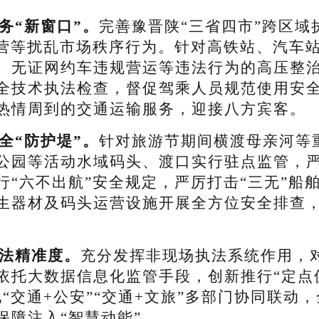
务“新窗口”。
完善豫晋陕“三省四市”跨区
经营等扰乱市场秩序行为。针对高铁站、汽车
、无证网约车违规营运等违法行为的高压整
全技术执法检查，督促驾乘人员规范使用安
热情周到的交通运输服务，迎接八方宾客。
全“防护堤”。
针对旅游节期间横渡母亲河等
公园等活动水域码头、渡口实行驻点监管，
行“六不出航”安全规定，严厉打击“三无”船
生器材及码头运营设施开展全方位安全排查
法精准度。
充分发挥非现场执法系统作用，
依托大数据信息化监管手段，创新推行“定点值
“交通+公安”“交通+文旅”多部门协同联动
保障注入“智慧动能”。