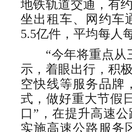
地铁轨道交通，有约
坐出租车、网约车
5.5亿件，平均每人
“今年将重点从三
示，着眼出行，积
空快线等服务品牌
式，做好重大节假
口”，在提升高速
实施高速公路服务