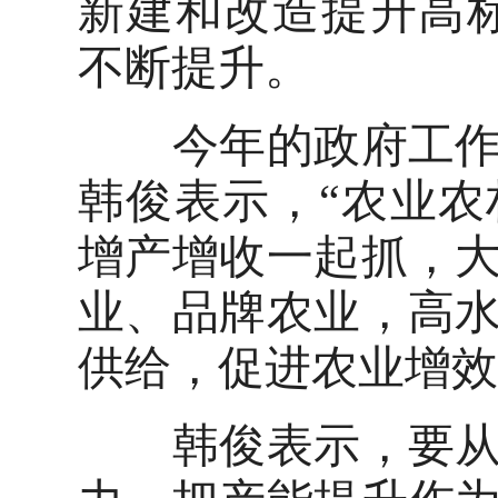
新建和改造提升高标
不断提升。
今年的政府工作报
韩俊表示，“农业
增产增收一起抓，
业、品牌农业，高
供给，促进农业增效
韩俊表示，要从保