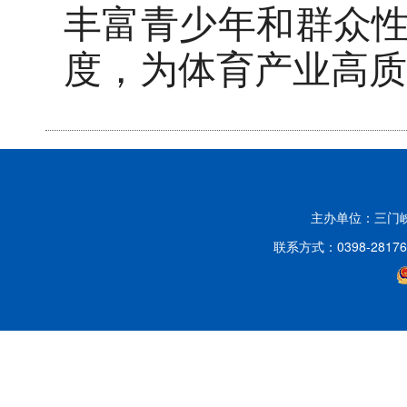
丰富青少年和群众
度，为体育产业高质
主办单位：三门
联系方式：0398-2817