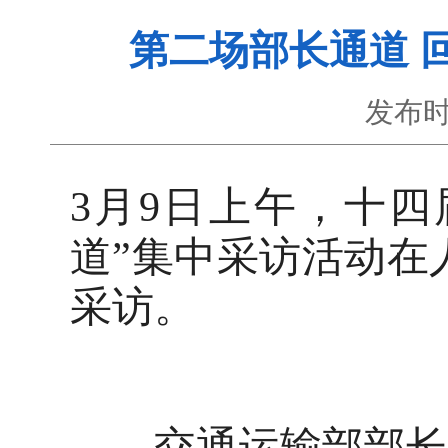
第二场部长通道 
发布时
3月9日上午，十
道”集中采访活动在
采访。
交通运输部部长