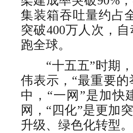
架建成率突破90%
集装箱吞吐量约占全
突破400万人次，
跑全球。
“十五五”时期，
伟表示，“最重要的
中，“一网”是加
网，“四化”是更加
升级、绿色化转型。