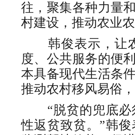
往，聚集各种力量
村建设，推动农业农
韩俊表示，让农
度、公共服务的便
本具备现代生活条
推动农村移风易俗，
“脱贫的兜底必须
性返贫致贫。”韩